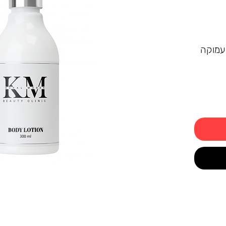
עמוקה
יבים
י לשמור
מעניק
א
וגי