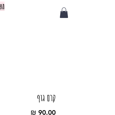
משלוח 
צ
קרם גוף
מחיר