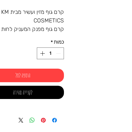
קרם גוף מזין ועשיר מבית KM
COSMETICS
קרם גוף מפנק המעניק לחות 
ומגע קטיפתי לאורך כל היום.
כמות
*
הפורמולה פותחה על בסיס רכ
איכותיים שנבחרו בקפידה, כד
על העור שלך גמיש, רך ובריא.
✔ מסייע בשיקום העור היבש ו
הוספה לסל
תחושת רעננות
✔ מרקם נספג במהירות – לל
לקנייה מהירה
תחושת שומניות
✔ מתאים לשימוש יומיומי לכל ס
העור
✔️ ריח חלומי