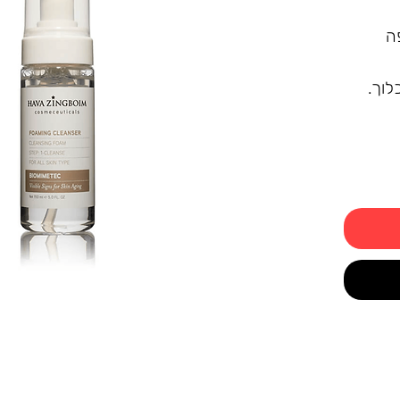
ה
לוך.
ודד
ור
.