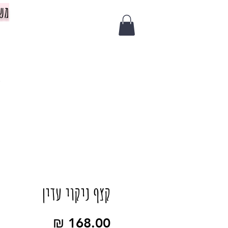
משלוח 
צ
קצף ניקוי עדין
מחיר