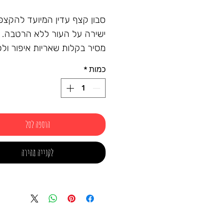
סבון קצף עדין המיועד להקצפ
ישירה על העור ללא הרטבה.
מסיר בקלות שאריות איפור ולכ
מסייע בהשלת תאים מתים ומע
כמות
*
היווצרות תאים חדשים.
השימוש בתכשיר מרענן את הע
ומותיר את העור רך, גמיש וזוהר
150ml
הוספה לסל
לקנייה מהירה