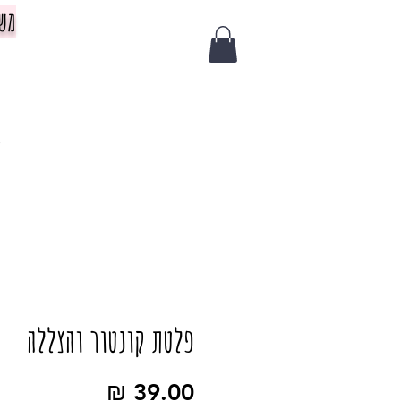
משלוח 
צ
פלטת קונטור והצללה
מחיר