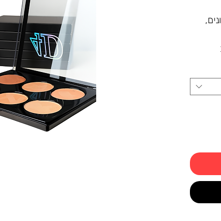
 מקצועית – 6 גוונים,
מור קטיפתי
כל פלטה
הצללה
טבעי
ש
וון