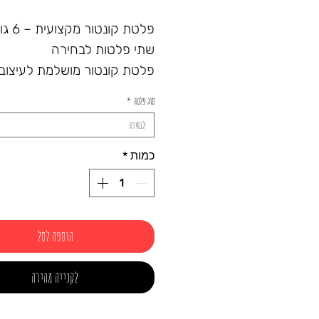
פלטת קונטור
שתי פלטות לבחירה
פלטת קונטור מושלמת לעיצוב
והצללות, עם 6 גוונים בגי
סוג פלטה
*
ליצירת מראה מחוטב ומאוזן. 
לבחירה
כוללת שילוב של גווני הארה ו
שמתאימים לכל סגנון איפור – 
כמות
*
ועד דרמטי.
✔ 6 גוונים בפלטה אחת לשימוש מגוון
✔ מרקם נעים שנמרח ומטשט
בקלות
הוספה לסל
✔ 2 פלטות לבחירה בהתאם לג
העור שלך
לקנייה מהירה