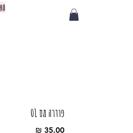
משלוח 
צ
פודרה מס 01
מחיר