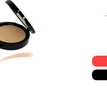
 עודף,
י ורענן
 העור
עליו