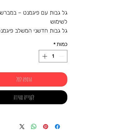
גל גבות עם פיגמנט – במברש
לשימוש
גל גבות חדשני המשלב פיגמנט
לעיצוב, מילוי וקיבוע הגבות – 
כמות
*
בתנועה אחת פשוטה. מגיע בבק
קומפקטי עם מברשת מסקרה נ
שמאפשרת שליטה מושלמת ב
מריחה ומראה טבעי לאורך כל 
הוספה לסל
✔ מעניק צבע עדין ומילוי לגבו
דלילות
לקנייה מהירה
✔ מקבע את השערות למקום ב
תחושת כובד
✔ מברשת מסקרה מדויקת לנו
שימוש מקסימלית