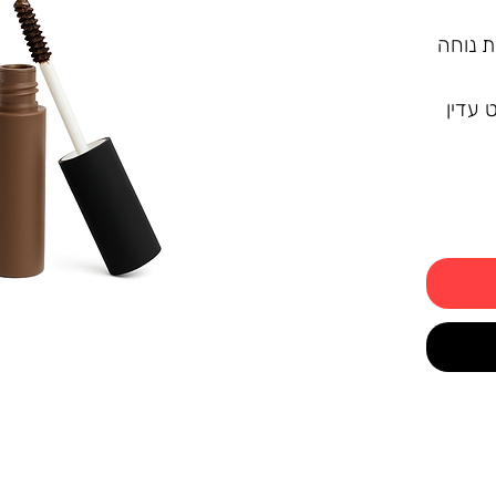
ת נוחה
 עדין
הכל
בוקון
וחה,
כל
היום.
ת
לי
חות