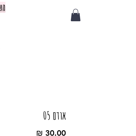
משלוח 
צ
אודם 05
מחיר