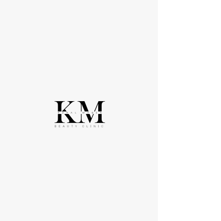
משלוח חינם בקנייה מעל 299 ש"ח - 10% הנחה בקנייה ראשונה באתר
Widget Didn’t Load
Check your internet and refresh
this page.
If that doesn’t work, contact us.
כרטיס האשראי שלך לא יחוייב עד לביצוע אישור ההזמנה על
ידי קוסמטיקאית מקצועית, שתעבור איתך על ההזמנה, תבדוק
התאמת התכשירים הפעילים לעור הפנים שלך ותאשר סופית
שהתכשירים שבחרת אכן מתאימים לך.
©2023 by KM COSMETICS. Proudly created with
Wix.com