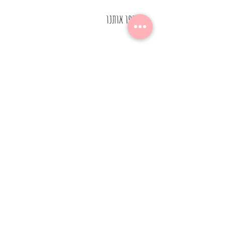
שתפו אותנו
הצטרף
כרטיס האשראי שלך לא יחוייב עד לביצוע אישור ההזמנה על
ידי קוסמטיקאית מקצועית, שתעבור איתך על ההזמנה, תבדוק
התאמת התכשירים הפעילים לעור הפנים שלך ותאשר סופית
שהתכשירים שבחרת אכן מתאימים לך.
©2023 by KM COSMETICS. Proudly created with
Wix.com